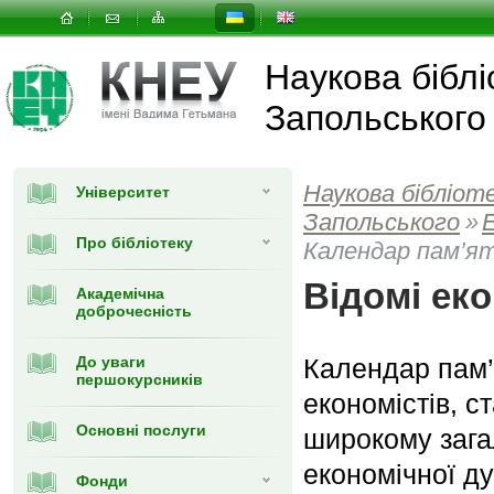
Наукова біблі
Запольського
Наукова бібліот
Університет
Запольського
»
Про бібліотеку
Календар пам’я
Відомі еко
Академічна
доброчесність
До уваги
Календар пам’
першокурсників
економістів, с
Основні послуги
широкому загал
економічної ду
Фонди