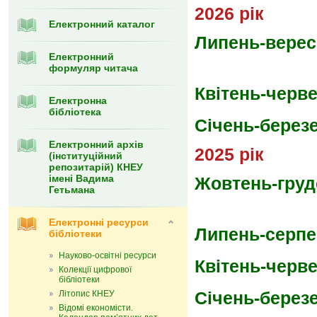
2026 рік
Електронний каталог
Липень-верес
Електронний
формуляр читача
Квітень-черв
Eлектронна
бібліотека
Січень-берез
Електронний архів
2025 рік
(інституційний
репозитарій) КНЕУ
імені Вадима
Жовтень-груд
Гетьмана
Електронні ресурси
Липень-серп
бібліотеки
Науково-освітні ресурси
Квітень-черв
Колекції цифрової
бібліотеки
Січень-берез
Літопис КНЕУ
Відомі економісти.