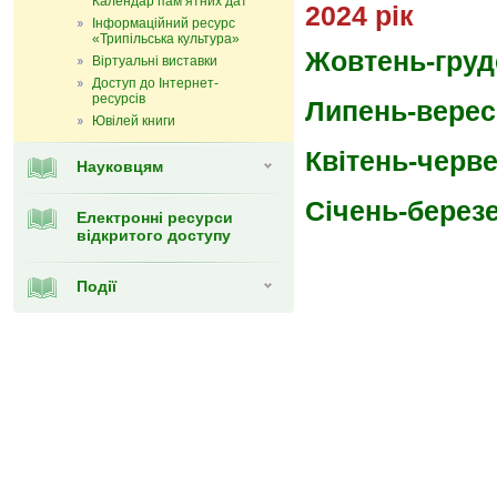
Календар пам’ятних дат
2024 рік
Інформаційний ресурс
«Трипільська культура»
Жовтень-груд
Віртуальні виставки
Доступ до Інтернет-
ресурсів
Липень-верес
Ювілей книги
Квітень-черв
Науковцям
Січень-берез
Електронні ресурси
відкритого доступу
Події