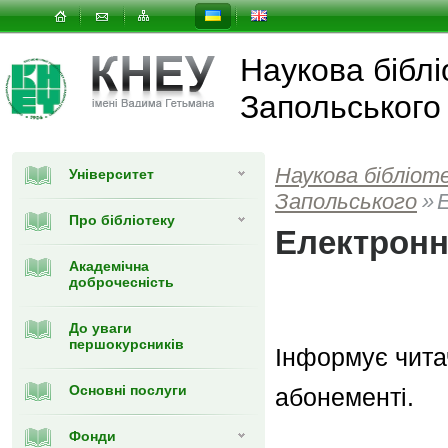
Наукова біблі
Запольського
Наукова бібліот
Університет
Запольського
»
Про бібліотеку
Електронн
Академічна
доброчесність
До уваги
першокурсників
Інформує чита
Основні послуги
абонементі.
Фонди