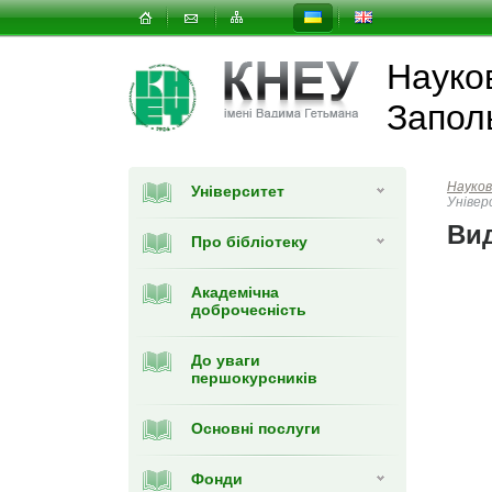
Науков
Запол
Науков
Університет
Універ
Вид
Про бібліотеку
Академічна
доброчесність
До уваги
першокурсників
Основні послуги
Фонди