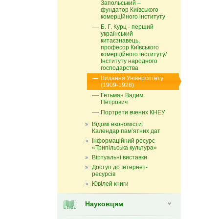
Запольський –
фундатор Київського
комерційного інституту
Б. Г. Курц - перший
український
китаєзнавець,
професор Київського
комерційного інституту/
Інституту народного
господарства
Видання Університету
(1909-1928)
Гетьман Вадим
Петрович
Портрети вчених КНЕУ
Відомі економісти.
Календар пам’ятних дат
Інформаційний ресурс
«Трипільська культура»
Віртуальні виставки
Доступ до Інтернет-
ресурсів
Ювілей книги
Науковцям