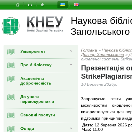
Наукова біблі
Запольського
Головна
»
Наукова бібліо
Університет
Довнар-Запольського
»
Д
оновленої системи Strike
Про бібліотеку
Презентація о
StrikePlagiari
Академічна
доброчесність
10 Березня 2026р.
До уваги
Запрошуємо взяти уча
першокурсників
можливостям оновлен
використовується для пер
Основні послуги
підтримки принципів акад
Дата:
12 березня 2026 р
Фонди
Час:
11:00