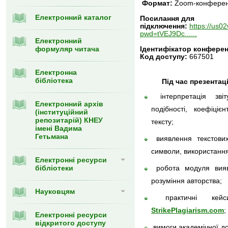
Формат:
Zoom-конферен
Електронний каталог
Посилання для
підключення:
https://us
pwd=tVEJ9Dc......
Електронний
формуляр читача
Ідентифікатор конферен
Код доступу:
667501
Eлектронна
бібліотека
Під час презентаці
інтерпретація звіт
Електронний архів
подібності, коефіціє
(інституційний
репозитарій) КНЕУ
тексту;
імені Вадима
Гетьмана
виявлення текстових 
символи, використання
Електронні ресурси
бібліотеки
робота модуля вияв
розуміння авторства;
Науковцям
практичні кейс
StrikePlagiarism.com
;
Електронні ресурси
відкритого доступу
вимоги академічної до