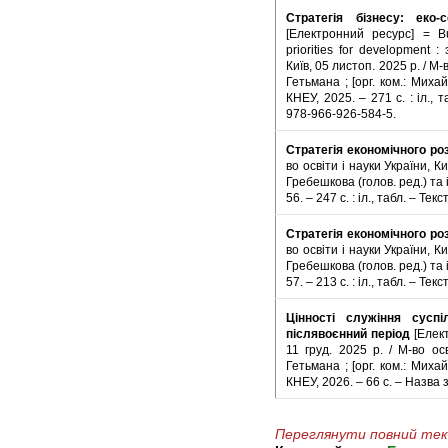
Стратегія бізнесу: еко-с
[Електронний ресурс] = Bus
priorities for development :
Київ, 05 листоп. 2025 р. / М-
Гетьмана ; [орг. ком.: Михай
КНЕУ, 2025. – 271 с. : іл., 
978-966-926-584-5.
Стратегія економічного ро
во освіти і науки України, Ки
Гребешкова (голов. ред.) та і
56. – 247 с. : іл., табл. – Те
Стратегія економічного ро
во освіти і науки України, Ки
Гребешкова (голов. ред.) та і
57. – 213 с. : іл., табл. – Те
Цінності служіння сусп
післявоєнний період
[Елект
11 груд. 2025 р. / М-во осв
Гетьмана ; [орг. ком.: Михай
КНЕУ, 2026. – 66 с. – Назва 
Переглянути повний текс