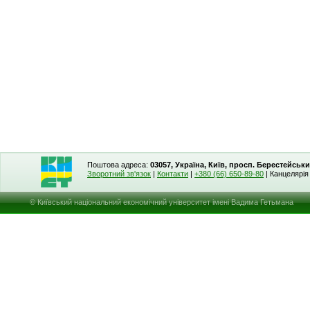
Поштова адреса:
03057, Україна, Київ, просп. Берестейськи
Зворотний зв'язок
|
Контакти
|
+380 (66) 650-89-80
| Канцелярі
© Київський національний економічний університет імені Вадима Гетьмана