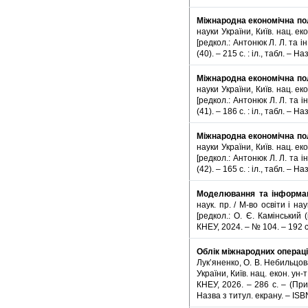
Міжнародна економічна по
науки України, Київ. нац. ек
[редкол.: Антонюк Л. Л. та ін
(40). – 215 с. : іл., табл. – 
Міжнародна економічна по
науки України, Київ. нац. ек
[редкол.: Антонюк Л. Л. та ін
(41). – 186 с. : іл., табл. – 
Міжнародна економічна по
науки України, Київ. нац. ек
[редкол.: Антонюк Л. Л. та ін
(42). – 165 с. : іл., табл. – 
Моделювання та інформаці
наук. пр. / М-во освіти і на
[редкол.: О. Є. Камінський (
КНЕУ, 2024. – № 104. – 192 с.
Облік міжнародних операц
Лук’яненко, О. В. Небильцова 
України, Київ. нац. екон. ун-
КНЕУ, 2026. – 286 с. – (Пр
Назва з титул. екрану. – IS