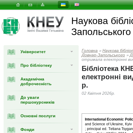
Наукова біблі
Запольського
Головна
»
Наукова бібліо
Університет
Довнар-Запольського
»
Д
отримала електронні вид
Про бібліотеку
Бібліотека КН
електронні ви
Академічна
р.
доброчесність
02 Квітня 2026р.
До уваги
першокурсників
Основні послуги
International Economic Poli
and Science of Ukraine, Kyi
; principal ed. Тetiana Tsygan
Фонди