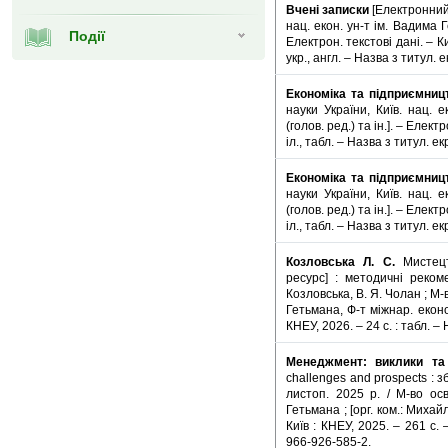
Вчені записки
[Електронний р
нац. екон. ун-т ім. Вадима Г
Події
Електрон. текстові дані. – Киї
укр., англ. – Назва з титул. 
Економіка та підприємниц
науки України, Київ. нац. е
(голов. ред.) та ін.]. – Електр
іл., табл. – Назва з титул. е
Економіка та підприємниц
науки України, Київ. нац. е
(голов. ред.) та ін.]. – Електр
іл., табл. – Назва з титул. е
Козловська Л. С.
Мистецт
ресурс] : методичні реком
Козловська, В. Я. Чолан ; М-в
Гетьмана, Ф-т міжнар. еконо
КНЕУ, 2026. – 24 с. : табл. –
Менеджмент: виклики та
challenges and prospects : зб
листоп. 2025 р. / М-во осв
Гетьмана ; [орг. ком.: Михайл
Київ : КНЕУ, 2025. – 261 с. 
966-926-585-2.