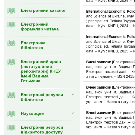
data. – Kyiv : KNEU, 2024. – №
Електронний каталог
International Economic Poli
and Science of Ukraine, Kyi
; principal ed. Тetiana Tsygan
Електронний
data. – Kyiv : KNEU, 2024. – № 
формуляр читача
International Economic Poli
and Science of Ukraine, Kyi
Eлектронна
; principal ed. Тetiana Tsygan
бібліотека
data. – Kyiv : KNEU, 2025. – № 
Електронний архів
Вчені записки
[Електронний р
(інституційний
нац. екон. ун-т ім. Вадима Г
репозитарій) КНЕУ
Електрон. текстові дані. – Киї
імені Вадима
з титул. екрану. – ISSN 2415
Гетьмана
Вчені записки
[Електронний р
нац. екон. ун-т ім. Вадима Г
Електронні ресурси
Електрон. текстові дані. – Киї
бібліотеки
укр., англ. – Назва з титул. 
Вчені записки
[Електронний р
Науковцям
нац. екон. ун-т ім. Вадима Г
Електрон. текстові дані. – Киї
Електронні ресурси
укр., англ. – Назва з титул. 
відкритого доступу