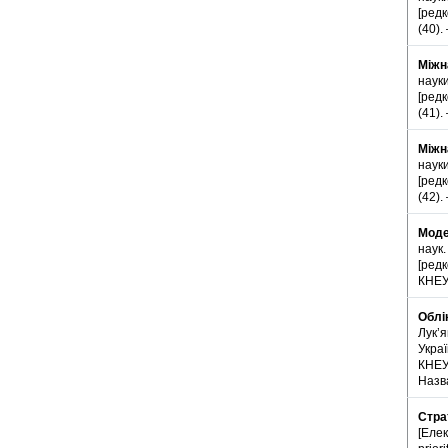
[редк
(40).
Міжн
науки
[редк
(41).
Міжн
науки
[редк
(42).
Моде
наук.
[редк
КНЕУ,
Облі
Лук’я
Украї
КНЕУ
Назва
Стра
[Еле