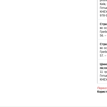
prior
Київ,
Гетьм
КНЕУ,
978-
Стра
во ос
Гребе
56. –
Стра
во ос
Гребе
57. –
Цінн
післ
11 гр
Гетьм
КНЕУ,
Перегл
Корис