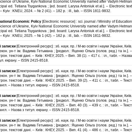
cience of Ukraine, Kyiv National Economic University named after Vadym Hetman
ncipal ed. Тetiana Tsygankova ; [ed. board: Larysa Antoniuk et al.]. – Electronic text
 – Kyiv : KNEU, 2024. – № 2 (41). – 182 p. : ill., tab. – ISSN 1811-9832.
national Economic Policy
[Electronic resource] : sci. journal / Ministry of Educatio
cience of Ukraine, Kyiv National Economic University named after Vadym Hetman
ncipal ed. Тetiana Tsygankova ; [ed. board: Larysa Antoniuk et al.]. – Electronic text
 – Kyiv : KNEU, 2025. – № 1 (42). – 162 p. : ill., tab. – ISSN 1811-9832.
і записки
[Електронний ресурс] : зб. наук. пр. / М-во освіти і науки України, Київ.
екон. ун-т ім. Вадима Гетьмана ; [редкол.: Яценко Ольга (голов. ред.) та ін.]. –
рон. текстові дані. – Київ : КНЕУ, 2025. – Вип. 38 (1). – 417 с. : іл., табл. – Назва
ул. екрану. – ISSN 2415-8518.
і записки
[Електронний ресурс] : зб. наук. пр. / М-во освіти і науки України, Київ.
екон. ун-т ім. Вадима Гетьмана ; [редкол.: Яценко Ольга (голов. ред.) та ін.]. –
рон. текстові дані. – Київ : КНЕУ, 2025. – Вип. 39 (2). – 411 с. : іл., табл. – Текст
 англ. – Назва з титул. екрану. – ISSN 2415-8518.
і записки
[Електронний ресурс] : зб. наук. пр. / М-во освіти і науки України, Київ.
екон. ун-т ім. Вадима Гетьмана ; [редкол.: Яценко Ольга (голов. ред.) та ін.]. –
рон. текстові дані. – Київ : КНЕУ, 2025. – Вип. 40 (3). – 439 с. : іл., табл. – Текст
 англ. – Назва з титул. екрану. – ISSN 2415-8518.
і записки
[Електронний ресурс] : зб. наук. пр. / М-во освіти і науки України, Київ.
екон. ун-т ім. Вадима Гетьмана ; [редкол.: Яценко Ольга (голов. ред.) та ін.]. –
рон. текстові дані. – Київ : КНЕУ, 2025. – Вип. 41 (4). – 486 с. : іл., табл. – Текст