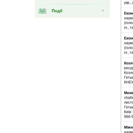
укр.,
Події
Екон
науки
(голо
іл., 
Екон
науки
(голо
іл., 
Козл
ресу
Козло
Гетьм
КНЕУ,
Мене
chall
лист
Гетьм
Київ 
966-
Міжн
науки