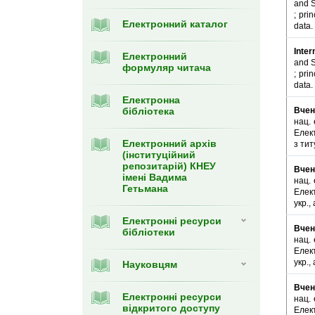
and S
; pri
Електронний каталог
data.
Inter
Електронний
and S
формуляр читача
; pri
data.
Eлектронна
бібліотека
Вчен
нац. 
Елект
Електронний архів
з тит
(інституційний
репозитарій) КНЕУ
Вчен
імені Вадима
нац. 
Гетьмана
Елект
укр.,
Електронні ресурси
Вчен
бібліотеки
нац. 
Елект
укр.,
Науковцям
Вчен
Електронні ресурси
нац. 
відкритого доступу
Елект