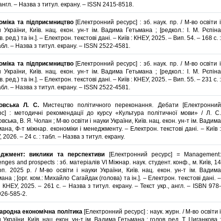
 англ. – Назва з титул. екрану. – ISSN 2415-8518.
оміка та підприємництво
[Електронний ресурс] : зб. наук. пр. / М-во освіти і
 України, Київ. нац. екон. ун-т ім. Вадима Гетьмана ; [редкол.: І. М. Рєпіна
в. ред.) та ін.]. – Електрон. текстові дані. – Київ : КНЕУ, 2025. – Вип. 54. – 168 с. :
табл. – Назва з титул. екрану. – ISSN 2522-4581.
оміка та підприємництво
[Електронний ресурс] : зб. наук. пр. / М-во освіти і
 України, Київ. нац. екон. ун-т ім. Вадима Гетьмана ; [редкол.: І. М. Рєпіна
в. ред.) та ін.]. – Електрон. текстові дані. – Київ : КНЕУ, 2025. – Вип. 55. – 231 с. :
табл. – Назва з титул. екрану. – ISSN 2522-4581.
овська Л. С.
Мистецтво політичного переконання. Дебати [Електронни
рс] : методичні рекомендації до курсу «Культура політичної мови» / Л. С.
вська, В. Я. Чолан ; М-во освіти і науки України, Київ. нац. екон. ун-т ім. Вадима
ана, Ф-т міжнар. економіки і менеджменту. – Електрон. текстові дані. – Київ :
 2026. – 24 с. : табл. – Назва з титул. екрану.
джмент: виклики та перспективи
[Електронний ресурс] = Management
enges and prospects : зб. матеріалів VI Міжнар. наук. студент. конф., м. Київ, 14
оп. 2025 р. / М-во освіти і науки України, Київ. нац. екон. ун-т ім. Вадима
ана ; [орг. ком.: Михайло Сагайдак (голова) та ін.]. – Електрон. текстові дані. –
: КНЕУ, 2025. – 261 с. – Назва з титул. екрану. – Текст укр., англ. – ISBN 978-
926-585-2.
ародна економічна політика
[Електронний ресурс] : наук. журн. / М-во освіти 
 України, Київ. нац. екон. ун-т ім. Вадима Гетьмана ; голов. ред. Т. Циганкова ;