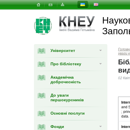
Науков
Запол
Головн
Університет
уваги 
Біб
Про бібліотеку
вид
Академічна
02 Кві
доброчесність
До уваги
першокурсників
Inter
and S
; pri
Основні послуги
data.
Фонди
Inter