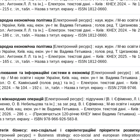
ол.: Антонюк Л. Л. та ін.]. – Електрон. текстові дані. – Київ : КНЕУ, 2024. – № 1
 – 215 с. : іл., табл. – Назва з титул. екрану. – ISSN 1812-0660.
ародна економічна політика
[Електронний ресурс] : наук. журн. / М-во освіти 
 України, Київ. нац. екон. ун-т ім. Вадима Гетьмана ; голов. ред. Т. Циганкова ;
ол.: Антонюк Л. Л. та ін.]. – Електрон. текстові дані. – Київ : КНЕУ, 2024. – № 2
 – 186 с. : іл., табл. – Назва з титул. екрану. – ISSN 1812-0660.
ародна економічна політика
[Електронний ресурс] : наук. журн. / М-во освіти 
 України, Київ. нац. екон. ун-т ім. Вадима Гетьмана ; голов. ред. Т. Циганкова ;
ол.: Антонюк Л. Л. та ін.]. – Електрон. текстові дані. – Київ : КНЕУ, 2025. – № 1
 – 165 с. : іл., табл. – Назва з титул. екрану. – ISSN 1812-0660.
лювання та інформаційні системи в економіці
[Електронний ресурс] : зб
 пр. / М-во освіти і науки України, Київ. нац. екон. ун-т ім. Вадима Гетьмана ;
ол.: О. Є. Камінський (голов. ред.) та ін.]. – Електрон. текстові дані. – Київ :
 2024. – № 104. – 192 с. : іл., табл. – Назва з титул. екрану. – ISSN 2708-9746.
к міжнародних операцій
[Електронний ресурс] : підручник / [В. І. Єфіменко, Л. І
ненко, О. В. Небильцова та ін.] ; за заг. ред. В. І. Єфіменка ; М-во освіти і науки
ни, Київ. нац. екон. ун-т ім. Вадима Гетьмана. – Електрон. текстові дані. – Київ :
, 2026. – 286 с. – (Присвячується 120-річчю КНЕУ імені Вадима Гетьмана). –
 з титул. екрану. – ISBN 978-966-926-583-8.
тегія бізнесу: еко-соціальні і євроінтеграційні пріоритети розвитку
ктронний ресурс] = Business strategy: eco-social and european integration