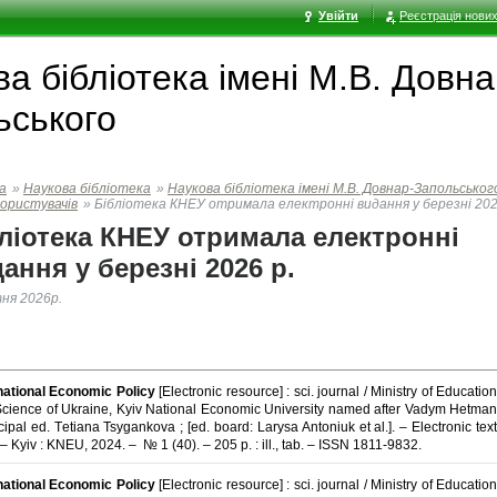
Увійти
Реєстрація нових
а бібліотека імені М.В. Довна
ьського
а
»
Наукова бібліотека
»
Наукова бібліотека імені М.В. Довнар-Запольськог
користувачів
»
Бібліотека КНЕУ отримала електронні видання у березні 202
ліотека КНЕУ отримала електронні
ання у березні 2026 р.
тня 2026р.
national Economic Policy
[Electronic resource] : sci. journal / Ministry of Educatio
cience of Ukraine, Kyiv National Economic University named after Vadym Hetman
ncipal ed. Тetiana Tsygankova ; [ed. board: Larysa Antoniuk et al.]. – Electronic text
 – Kyiv : KNEU, 2024. – № 1 (40). – 205 p. : ill., tab. – ISSN 1811-9832.
national Economic Policy
[Electronic resource] : sci. journal / Ministry of Educatio