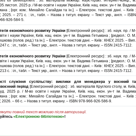
ities for development : зб. матеріалів Міжнар. наук.-практ. інтернет-конф., м.
 05 листоп. 2025 р. / М-во освіти і науки України, Київ. нац. екон. ун-т ім. Вадима
ана ; [орг. ком.: Михайло Сагайдак та ін.]. – Електрон. текстові дані. – Київ :
 2025. – 271 с. : іл., табл. – Назва з титул. екрану. – Текст укр., англ. – ISBN
966-926-584-5.
тегія економічного розвитку України
[Електронний ресурс] : зб. наук. пр. / М-
віти і науки України, Київ. нац. екон. ун-т ім. Вадима Гетьмана ; [редкол.: О. М.
шкова (голов. ред.) та ін.]. – Електрон. текстові дані. – Київ : КНЕУ, 2025. – Вип.
 247 с. : іл., табл. – Текст укр., англ. – Назва з титул. екрану. – ISSN 2415-7112.
тегія економічного розвитку України
[Електронний ресурс] : зб. наук. пр. / М-
віти і науки України, Київ. нац. екон. ун-т ім. Вадима Гетьмана ; [редкол.: О. М.
шкова (голов. ред.) та ін.]. – Електрон. текстові дані. – Київ : КНЕУ, 2025. – Вип.
 213 с. : іл., табл. – Текст укр., англ. – Назва з титул. екрану. – ISSN 2415-7112.
ості служіння суспільству: виклики для менеджера у воєнний та
явоєнний період
[Електронний ресурс] : зб. матеріалів Круглого столу, м. Київ
уд. 2025 р. / М-во освіти і науки України, Київ. нац. екон. ун-т ім. Вадима
ана ; [орг. ком.: Михайло Сагайдак та ін.]. – Електрон. текстові дані. – Київ :
 2026. – 66 с. – Назва з титул. екрану. – ISBN 978-966-926-586-9.
янути повний текст можливо після авторизації.
туйтесь
«Електронною бібліотекою»
!