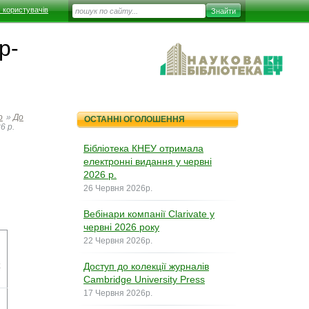
 користувачів
р-
о
»
До
ОСТАННІ ОГОЛОШЕННЯ
6 р.
Бібліотека КНЕУ отримала
електронні видання у червні
2026 р.
26 Червня 2026р.
Вебінари компанії Clarivate у
червні 2026 року
22 Червня 2026р.
n
Доступ до колекції журналів
Cambridge University Press
17 Червня 2026р.
n